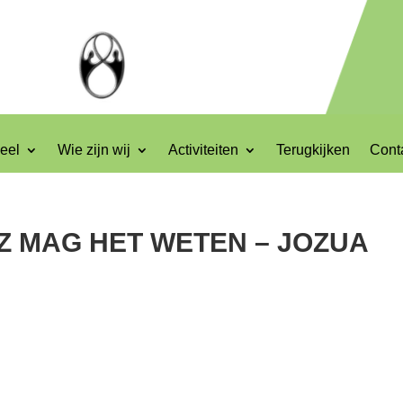
eel
Wie zijn wij
Activiteiten
Terugkijken
Cont
OZ MAG HET WETEN – JOZUA