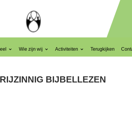
eel
Wie zijn wij
Activiteiten
Terugkijken
Cont
IJZINNIG BIJBELLEZEN