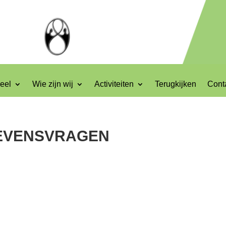
eel
Wie zijn wij
Activiteiten
Terugkijken
Cont
EVENSVRAGEN