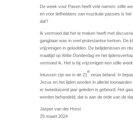
De week voor Pasen heeft vele namen: stille wee
en voor liefhebbers van muzikale passies is het 
dat?
Ik vermoed dat het te maken heeft met discussie
gangbaar was in veel protestantse kerken. De kla
vrijzinnigen in geloofden. De belijdenissen en ri
maaltijd op Witte Donderdag en het lijdensver
vermoed ik. Het is bij vrijzinnigen een stille week
e
Intussen zijn we in de 21
eeuw beland. In bepaa
Jezus en het lijden worden in allerlei toonaarden
er tweeduizend jaar geleden is gebeurd. Het gaa
worden behandeld, dat is aan de orde van de dag
Jasper van der Horst
29 maart 2024