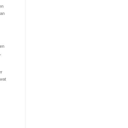
en
kan
een
,
er
 wat