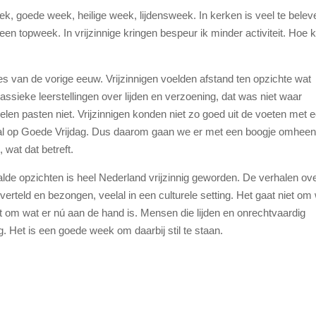
k, goede week, heilige week, lijdensweek. In kerken is veel te belev
een topweek. In vrijzinnige kringen bespeur ik minder activiteit. Hoe 
s van de vorige eeuw. Vrijzinnigen voelden afstand ten opzichte wat
ssieke leerstellingen over lijden en verzoening, dat was niet waar
tuelen pasten niet. Vrijzinnigen konden niet zo goed uit de voeten met 
haal op Goede Vrijdag. Dus daarom gaan we er met een boogje omheen
, wat dat betreft.
lde opzichten is heel Nederland vrijzinnig geworden. De verhalen ov
 verteld en bezongen, veelal in een culturele setting. Het gaat niet om
t om wat er nú aan de hand is. Mensen die lijden en onrechtvaardig
. Het is een goede week om daarbij stil te staan.